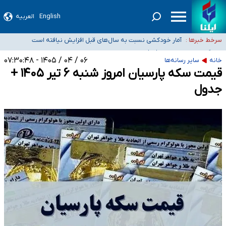
English
العربیه
سیدحسن خمینی عزادار شد
آمار خودکشی نسبت به سال‌های قبل افزایش نیافته است
سرخط خبرها :
دستگیری عامل اصلی حادثه فوت حمیدرضا رجب‌زاده
نباید تفسیرهای سلیقه‌ای از مواضع رسمی کشور ارائه شود
۰۶ / ۰۴ / ۱۴۰۵ - ۰۷:۳۰:۴۸
خانه
سایر رسانه‌ها
قیمت سکه پارسیان امروز شنبه ۶ تیر ۱۴۰۵ +
«زیرمیزی» برای داوطلبان پزشکی سراب است/ دریافت‌های غیرمتعارف در شأن پزشکی
و کشورمان نیست/ نظام سلامت جلوی این رویه را بگیرد
جدول