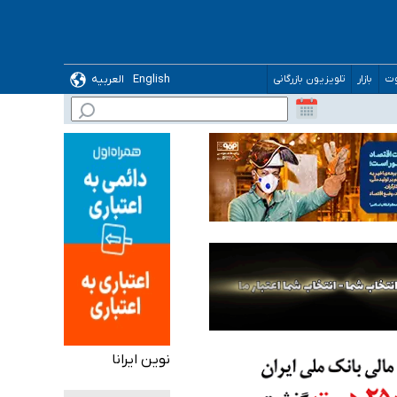
English
العربیه
وت
بازار
تلویزیون بازرگانی
 می‌شود
نوین ایرانا