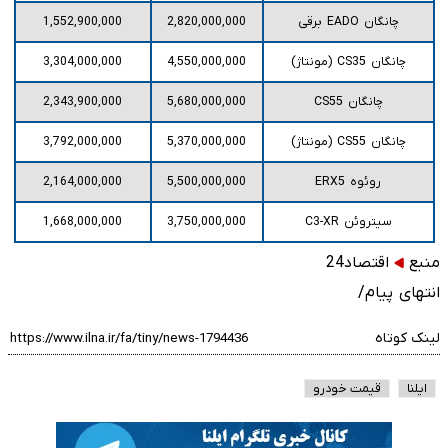
چانگان EADO برقی
2,820,000,000
1,552,900,000
چانگان CS35 (مونتاژ)
4,550,000,000
3,304,000,000
چانگان CS55
5,680,000,000
2,343,900,000
چانگان CS55 (مونتاژ)
5,370,000,000
3,792,000,000
روئوه ERX5
5,500,000,000
2,164,000,000
سیتروئن C3-XR
3,750,000,000
1,668,000,000
منبع
اقتصاد24
انتهای پیام/
لینک کوتاه
ایلنا
قیمت خودرو