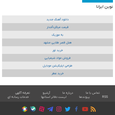
نوین ایرانا
دانلود آهنگ جدید
قیمت میلگردآجدار
به موزیک
هتل قصر طلایی مشهد
خرید تور
فروش مواد شیمیایی
طراحی اپلیکیشن موبایل
خرید عطر
تماس با ما
درباره ما
آرشیو
تعرفه آگهی
RSS
پیوندها
لیست دفاتر استانها
خدمات رسانه ای