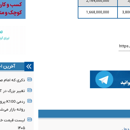
د
2,164,000,000
1,668,000,000
3,80
آخرین اخ
ذکری که امام صا
تغییر بزرگ در ChatGPT / چت متنی نامحدود و رایگان
ردمی 
روانه بازار می‌ش
لیست قیمت خرید
۱۴۰۵