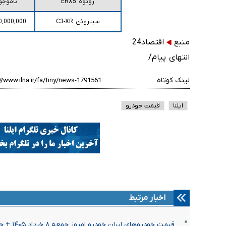
روئوه ERX5
ناموجو
سیتروئن C3-XR
0,000,000
منبع
اقتصاد24
انتهای پیام/
لینک کوتاه
ایلنا
قیمت خودرو
اخبار مرتبط
قیمت خودرو‌های ایران خودرو امروز جمعه ۸ خرداد ۱۴۰۵ + جدول