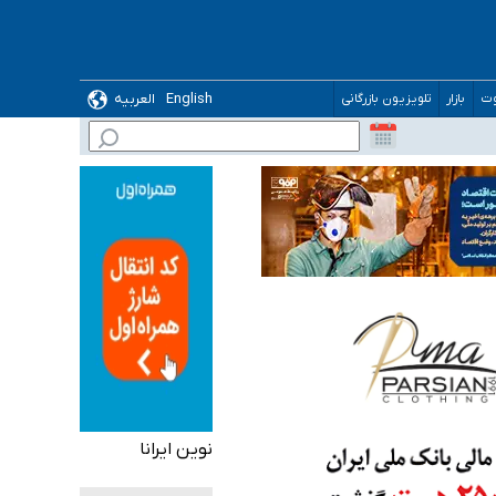
English
العربیه
وت
بازار
تلویزیون بازرگانی
نوین ایرانا