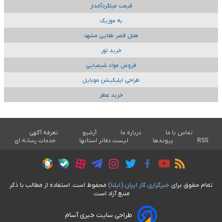
قیمت میلگردآجدار
به موزیک
هتل قصر طلایی مشهد
خرید تور
فروش مواد شیمیایی
طراحی اپلیکیشن موبایل
خرید عطر
تماس با ما
درباره ما
آرشیو
تعرفه آگهی
RSS
پیوندها
لیست دفاتر استانها
خدمات رسانه ای
تمام حقوق برای
خبرگزاری کار ايران (ايلنا)
محفوظ است. استفاده از مطالب با ذکر
منبع آزاد است.
طراحی سایت خبری آسام