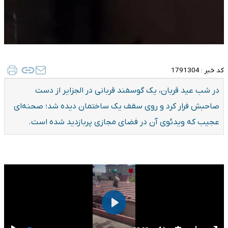
کد خبر :
1791304
در شب عید قربان، یک گوسفند قربانی در الجزایر از دست
صاحبش فرار کرد و روی سقف یک ساختمان دیده شد؛ صحنه‌ای
عجیب که ویدئوی آن در فضای مجازی پربازدید شده است.