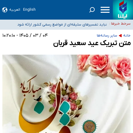
آمار خودکشی نسبت به سال‌های قبل افزایش نیافته است
English
العربیه
دستگیری عامل اصلی حادثه فوت حمیدرضا رجب‌زاده
سرخط خبرها :
نباید تفسیرهای سلیقه‌ای از مواضع رسمی کشور ارائه شود
«زیرمیزی» برای داوطلبان پزشکی سراب است/ دریافت‌های غیرمتعارف در شأن پزشکی
۰۴ / ۰۳ / ۱۴۰۵ - ۱۰:۲۰:۱۰
خانه
سایر رسانه‌ها
و کشورمان نیست/ نظام سلامت جلوی این رویه را بگیرد
ضرورت آموزش حریم خصوصی در فضای آنلاین در مدارس/ هزینه‌های سنگین
متن تبریک عید سعید قربان
اجتماعی انتشار تصاویر خصوصی برای قربانیان/ سوءاستفاده مجرمان از ترس
رسوایی