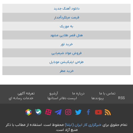
دانلود آهنگ جدید
قیمت میلگردآجدار
به موزیک
هتل قصر طلایی مشهد
خرید تور
فروش مواد شیمیایی
طراحی اپلیکیشن موبایل
خرید عطر
تماس با ما
درباره ما
آرشیو
تعرفه آگهی
RSS
پیوندها
لیست دفاتر استانها
خدمات رسانه ای
تمام حقوق برای
خبرگزاری کار ايران (ايلنا)
محفوظ است. استفاده از مطالب با ذکر
منبع آزاد است.