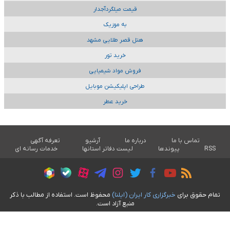
قیمت میلگردآجدار
به موزیک
هتل قصر طلایی مشهد
خرید تور
فروش مواد شیمیایی
طراحی اپلیکیشن موبایل
خرید عطر
تماس با ما
درباره ما
آرشیو
تعرفه آگهی
RSS
پیوندها
لیست دفاتر استانها
خدمات رسانه ای
تمام حقوق برای
خبرگزاری کار ايران (ايلنا)
محفوظ است. استفاده از مطالب با ذکر
منبع آزاد است.
طراحی سایت خبری آسام