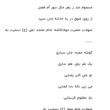
مسموم شد ز زهر جگر سوز اُم فضل
از روی شوق در ره جانانه جان سپرد
شهادت حضرت جوادالائمه، امام محمد تقی (ع) تسلیت باد
..........
گوشه حجره، جان سپاری
یک نفر یاور، هم نداری
تو علیِ اکبر رضایی
می زنی ناله بابا کجایی
یادِ مظلومِ کرببلایی
شهادت امام جواد (ع) تسلیت باد