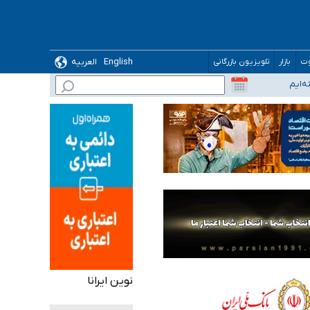
English
العربیه
وت
بازار
تلویزیون بازرگانی
نوین ایرانا