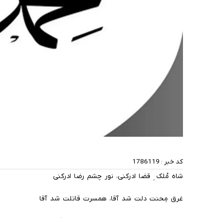
کد خبر :
1786119
شاه مُلک ِ قضا ادرکنی، نور چشم رضا ادرکنی
غرق مِحنت دلت شد آقا، همسرت قاتلت شد آقا