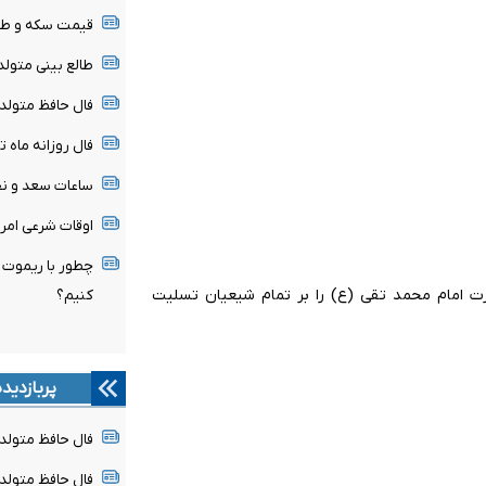
قیمت سکه و طلا امروز جمع
طالع بینی متولدین ۱۶ 
فال حافظ متولدین هر م
فال روزانه ماه تولد - ج
ساعات سعد و نحس امرو
اوقات شرعی امروز جمعه 
چطور با ریموت خ
ت امام محمد تقی (ع) را بر تمام شیعیان تسلیت
کنیم؟
پربازدید
فال حافظ متولدین هر 
فال حافظ متولدین هر م