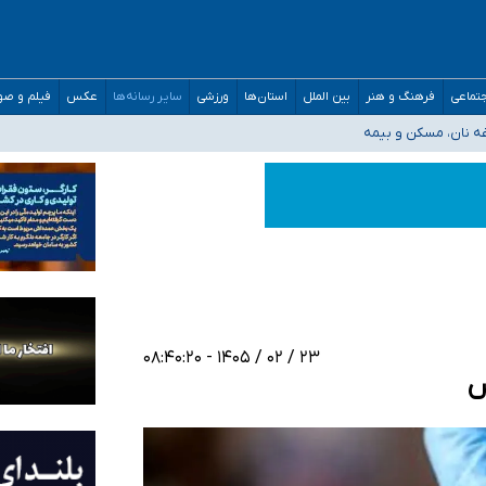
صحنه عملیات و دکترای تخصصی جغرافیای نظامی دافوس آجا
تماعی
فرهنگ و هنر
بین الملل
استان‌ها
ورزشی
سایر رسانه‌ها
عکس
فیلم و ص
غه نان، مسکن و بیمه
فسی در کشور/ خوزستان و کرمان بالاتر از آستانه هشدار
رئیس جمهور خواستیم ورود کند
مارات در کشور/ درباره محصلان باقی‌مانده در دبی متناسب با شرایط جدید تصمیم‌گیری
۲۳ / ۰۲ / ۱۴۰۵ - ۰۸:۴۰:۲۰