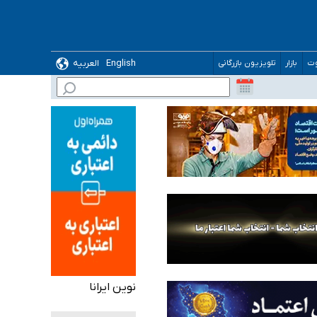
English
العربیه
وت
بازار
تلویزیون بازرگانی
 می‌شود
نوین ایرانا