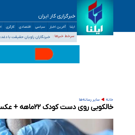
خبرگزاری کار ایران
تعویق آزمون ورودی دکترای تخصصی فرماندهی 
ایلنا
آخرین اخبار
سیاسی
اقتصادی
کارگری
اج
خبرنگاران راویان حقیقت با دغد
سرخط خبرها :
آخرین وضعیت شیوع عفونت‌های تن
هیچ پرستاری بازداشت یا اخراج نشده است/ از 
ثبت‌نام بخش عمده دانش‌آموزان مدارس ایرانی ا
خانه
سایر رسانه‌ها
خالکوبی روی دست کودک ۲۲ماهه + عکس