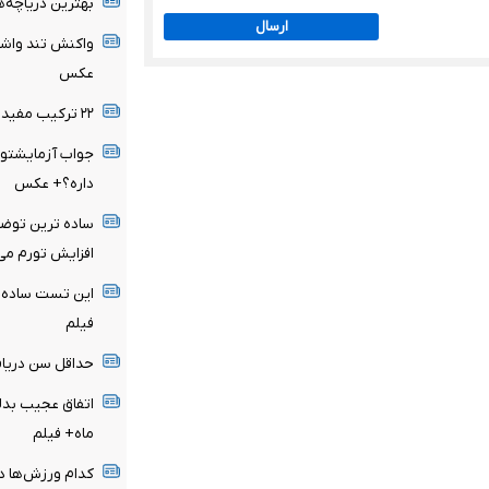
بهترین دریاچه‌ه
ارسال
عکس
۲۲ ترکیب مفید با ماست + عکس
جواب آزمایشتو 
داره؟+ عکس
ساده ترین توضی
افزایش تورم می
این تست ساده، 
فیلم
حداقل سن دریاف
ماه+ فیلم
کدام ورزش‌ها در