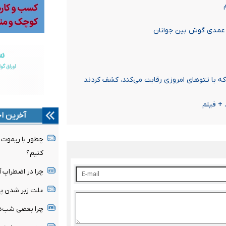
عمدی گوش بین جوانان
+ فیلم
آخرین اخ
چطور با ریموت خ
کنیم؟
چرا در اضطرابِ آ
علت زبر شدن پ
چرا بعضی شب‌ها ساعت ۳ صبح 