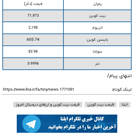
رمزارز
قیمت (دلار)
بیت کوین
71,973
اتریوم
2,198
605.74
بایننس کوین
سولانا
83.98
تتر
0.9996
انتهای پیام/
لینک کوتاه
ایلنا
قیمت بیت کوین
قیمت بیت کوین و ارز‌های دیجیتال امروز