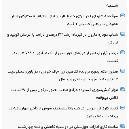
شلمچه
سوگنامه شهدای فجر انرژی خلیج فارس؛ ادای احترام به ستارگان ایثار
همزمان با اربعین حسینی + فیلم
شتاب دوباره مارون در تیرماه؛ رشد ۳۳ درصدی درآمد با افزایش تولید و
فروش
تردد زائران اربعین از مرزهای خوزستان از یک میلیون و ۷۲۸ هزار نفر
گذشت
صدور حکم بدوی پرونده کلاهبرداری «پاک خودرو» در باوی؛ محکومیت
۲ متهم به حبس، جزای نقدی و رد مال
مهار آتش‌سوزی گسترده مراتع صعب‌العبور دزفول پس از ۳۰ ساعت
تلاش بی‌وقفه
گلایه کارگران اخراجی شرکت راتا پلاستیک شوش از تأخیر چهارماهه در
پرداخت بیمه بیکاری
ساعت کاری ادارات خوزستان در دوشنبه کاهش یافت؛ چهارشنبه