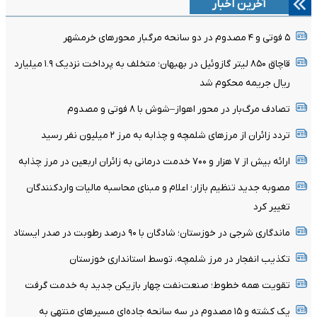
آخرین اخبار
۵ فوتی و ۴ مصدوم در دو سانحه مرگبار محورهای خرمشهر
قاچاق ۸۵۰ لیتر گازوئیل در بهبهان؛ متخلف به پرداخت نزدیک ۱.۹ میلیارد
ریال جریمه محکوم شد
تصادف مرگ‌بار در محور اهواز–شوش با ۸ فوتی و مصدوم
تردد زائران از مرزهای شلمچه و چذابه به مرز ۲ میلیون نفر رسید
ارائه بیش از ۷ هزار و ۷۰۰ خدمت درمانی به زائران اربعین در مرز چذابه
مصوبه جدید تنظیم بازار؛ اعلام و مبنای محاسبه مالیات واردکنندگان
تغییر کرد
ماندگاری شرجی در خوزستان؛ شادگان با ۹۰ درصد رطوبت در صدر ایستاد
تکذیب انفجار در مرز شلمچه، توسط استانداری خوزستان
تقویت همه خطوط؛ صنعت‌نفت چهار بازیکن جدید به خدمت گرفت
یک کشته و ۱۵ مصدوم در سه سانحه جاده‌ای مسیرهای منتهی به