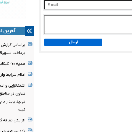
آخرین اخ
ارسال
براساس گزارش ب
پرداخت تسهیلات 
هدیه ۲۰۰ گیگابایتی دولت برای خبرنگاران ایرانسلی
اعلام شرایط وار
اشتغالزایی و ام
تعاون در مناطق
تولید پایدار با
فیلم
افزایش تعرفه گم
«کد سیام»، باع