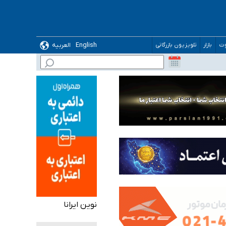
English
العربیه
وت
بازار
تلویزیون بازرگانی
گیرد
ده
نوین ایرانا