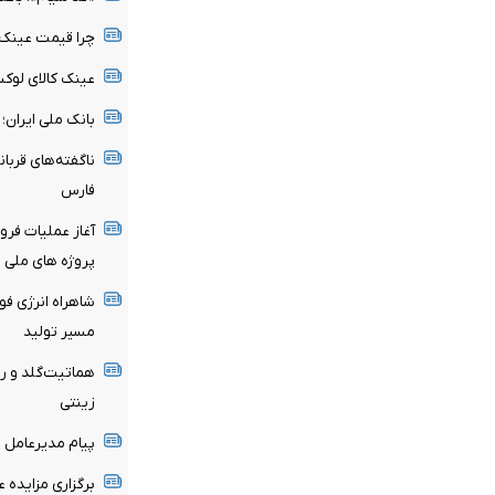
چرا قیمت عینک 
عینک کالای لو
بانک ملی ایران؛ 
فارس
آغاز عملیات فرو
پروژه های ملی انت
شاهراه انرژی فو
مسیر تولید
زینتی
پیام مدیرعامل م
برگزاری مزایده عمومی 127 فقره از املاک