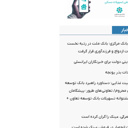
بار
انک مرکزی؛ بانک ملت در رتبه نخست
ازدواج و فرزندآوری قرار گرفت
دات بذر یونجه
نیت غذایی؛ دستاورد راهبرد بانک توسعه
 محروم/ تعاونی‌های طیور؛ پیشگامان
 پشتوانه تسهیلات بانک توسعه تعاون +
رکی، عینک را گران کرده است
ث انحصار در فروش عینک شده است