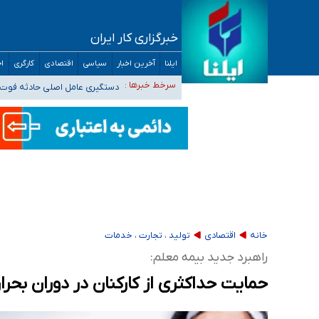
خبرگزاری کار ایران
ایلنا
آخرین اخبار
سیاسی
اقتصادی
کارگری
اج
آمار خودکشی نسبت به سال‌های قبل افزایش نی
دستگیری عامل اصلی حادثه فوت 
سرخط خبرها :
نباید تفسیرهای سلیقه‌ای از مواضع رسمی کشور 
«زیرمیزی» برای داوطلبان پزشکی سراب است/ دری
ضرورت آموزش حریم خصوصی در فضای آنلاین در 
مجرمان از ترس رسوایی
خانه
اقتصادی
تولید ، تجارت ، خدمات
راهبرد جدید بیمه معلم:
حمایت حداکثری از کارکنان در دوران بحرا