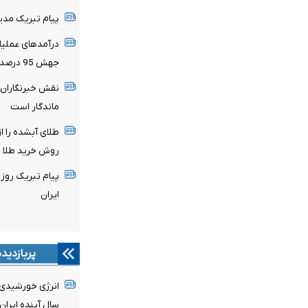
پیام تبریک مدی
جهش 95 درصدی نسبت به پایان تیرماه 1404
نقش خبرنگاران د
ماندگار است
طلای آبشده را ا
روش خرید طلا
پیام تبریک روز 
ایران
پربازدید
سال آینده ایر