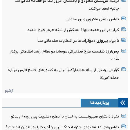
ترکیه، عربستان سعودی و پاکستان امروز یک توافقنامه دفاعی سه
جانبه امضا می‌کنند
تماس تلفنی ماکرون و بن سلمان
کپلر: در این هفته تنها ۶ نفتکش از تنگه هرمز خارج شدند
۵ پیام پیروزی دموکرات‌ها در انتخابات مقدماتی سنا
پس‌لرزه شکست طرح ضدایرانی موساد؛ دو مقام ارشد اطلاعاتی برکنار
شدند
گزارش رویترز از پیام هشدارآمیز ایران به کشورهای خلیج فارس درباره
حمله آمریکا
آرشیو
پربازدیدها
نفوذ دختران صهیونیست به لبنان با ادعای «تثبیت پیروزی»+ ویدئو
تماس‌های دقیقه نودی چگونه جنگ ایران و آمریکا را به تعویق انداخت؟