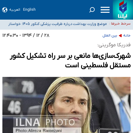
English
العربیه
۴۰ تا ۵۰ روز گرمای نسبی در پیش داریم/ دمای تهران به ۳۸ درجه می‌رسد
موضع وزارت بهداشت درباره ظرفیت پزشکی کنکور ۱۴۰۵: خواستار
سرخط خبرها :
اصلاح ظرفیت‌ها هستیم، اما هنوز پاسخ مشخصی نگرفته‌ایم
تعویق آزمون ورودی دکترای تخصصی فرماندهی صحنه عملیات و
۲۸ / ۱۲ / ۱۳۹۴ - ۱۲:۴۰:۳۰
خبرنگاران راویان حقیقت با دغدغه نان، مسکن و بیمه
دکترای تخصصی جغرافیای نظامی دافوس آجا
خانه
بین الملل
آخرین وضعیت شیوع عفونت‌های تنفسی در کشور/ خوزستان و کرمان بالاتر از
فدریکا موگرینی:
آستانه هشدار
شهرک‌سازی‌ها مانعی بر سر راه تشکیل کشور
مستقل فلسطینی است