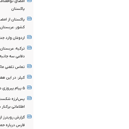
امضای توافقنام
پاکستان
پاکستان از امضا
کشور، عربستان و
اردوغان وارد جد
ترکیه، عربستان
دفاعی سه جانبه 
تماس تلفنی ماک
کپلر: در این هفته تنها ۶ نفتکش از تنگ
۵ پیام پیروزی دموکرات‌ها در انتخابات مقدماتی سنا
پس‌لرزه شکست ط
اطلاعاتی برکنار 
گزارش رویترز از
فارس درباره حمل