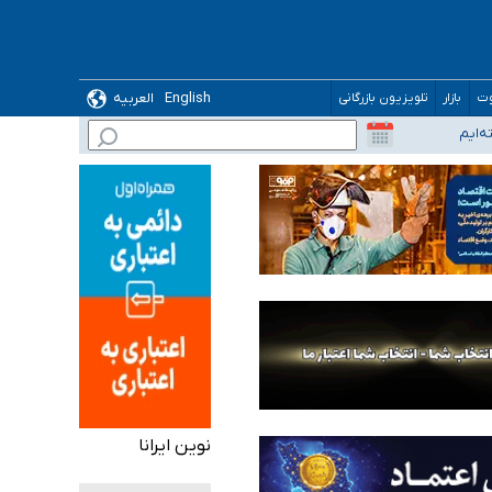
English
العربیه
وت
بازار
تلویزیون بازرگانی
نوین ایرانا