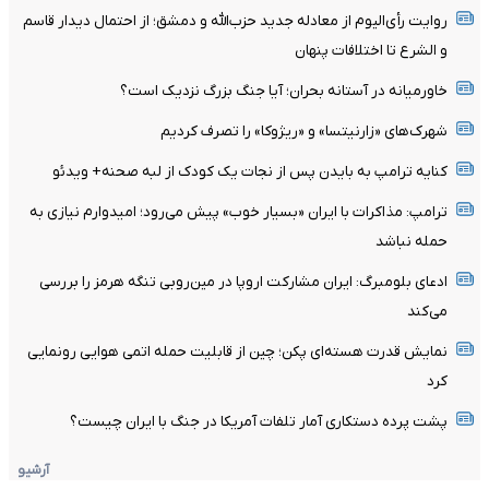
روایت رأی‌الیوم از معادله جدید حزب‌الله و دمشق؛ از احتمال دیدار قاسم
و الشرع تا اختلافات پنهان
خاورمیانه در آستانه بحران؛ آیا جنگ بزرگ نزدیک است؟
شهرک‌های «زارنیتسا» و «ریژوکا» را تصرف کردیم
کنایه ترامپ به بایدن پس از نجات یک کودک از لبه صحنه+ ویدئو
ترامپ: مذاکرات با ایران «بسیار خوب» پیش می‌رود؛ امیدوارم نیازی به
حمله نباشد
ادعای بلومبرگ: ایران مشارکت اروپا در مین‌روبی تنگه هرمز را بررسی
می‌کند
نمایش قدرت هسته‌ای پکن؛ چین از قابلیت حمله اتمی هوایی رونمایی
کرد
پشت پرده دستکاری آمار تلفات آمریکا در جنگ با ایران چیست؟
آرشیو