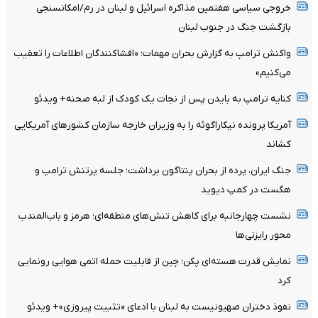
خروجی سیاسی هفتمین مذاکره اسرائیل و لبنان در رم/امکانسنجی
بازگشت جنگ در جنوب لبنان
واکنش ترامپ به گزارش بحران مهمات؛ «افشاکنندگان اطلاعات را تعقیب
می‌کنیم»
کنایه ترامپ به بایدن پس از نجات یک کودک از لبه صحنه+ ویدئو
آمریکا پرونده نیکاراگوئه را به وزیران خارجه سازمان کشورهای آمریکایی
کشاند
جنگ ایران، پرده از بحران پنتاگون برداشت؛ جلسه پرتنش ترامپ و
هگست در کمپ دیوید
نشست چهارجانبه برای کاهش تنش‌های منطقه‌ای؛ هرمز و باب‌المندب
محور رایزنی‌ها
نمایش قدرت هسته‌ای پکن؛ چین از قابلیت حمله اتمی هوایی رونمایی
کرد
نفوذ دختران صهیونیست به لبنان با ادعای «تثبیت پیروزی»+ ویدئو