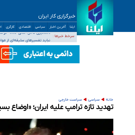
خبرگزاری کار ایران
آمار خودکشی نسبت به سال‌های قبل افزایش نی
ایلنا
آخرین اخبار
سیاسی
اقتصادی
کارگری
اج
دستگیری عامل اصلی حادثه فوت حمیدرضا رجب‌زا
سرخط خبرها :
نباید تفسیرهای سلیقه‌ای از مو
«زیرمیزی» برای داوطلبان پزشکی سراب است/ دری
ضرورت آموزش حریم خصوصی در فضای آنلاین در 
مجرمان از ترس رسوایی
خانه
سیاسی
سیاست خارجی
تهدید تازه ترامپ علیه ایران؛ «اوضاع بس