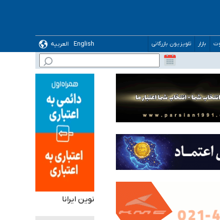
English
العربیه
وت
بازار
تلویزیون بازرگانی
گیرد
ده
نوین ایرانا