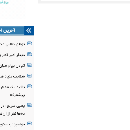
آخرین اخ
توافق دفاعی مکه 
دیدار امیر قطر 
تبادل پیام میان
شکایت بنیاد هند
تاکید یک مقام س
پیشمرگه
یحیی سریع: در 
ده‌ها نفر از آن‌
«واسیوتینسکویه