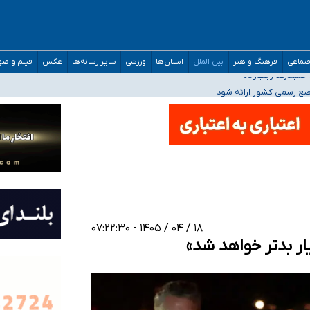
افته است
تماعی
فرهنگ و هنر
بین الملل
استان‌ها
ورزشی
سایر رسانه‌ها
عکس
فیلم و ص
ده
اضع رسمی کشور ارائه شود
افت‌های غیرمتعارف در شأن پزشکی و کشورمان نیست/ نظام سلامت جلوی این رویه را ب
مدارس/ هزینه‌های سنگین اجتماعی انتشار تصاویر خصوصی برای قربانیان/ سوءاستفا
۱۸ / ۰۴ / ۱۴۰۵ - ۰۷:۲۲:۳۰
یار بدتر خواهد شد»