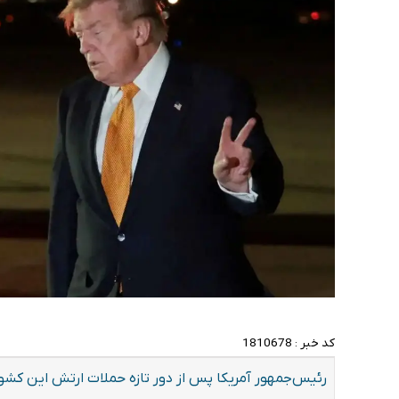
کد خبر :
1810678
رئیس‌جمهور آمریکا پس از دور تازه حملات ارتش این کشور ب