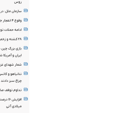
روس
سازمان ملل: در
وقوع ۴ انفجار جدید در شهر المخا یمن
ادامه حملات تو
۲۸ کشته و زخمی در حمله اوکراین به بلگورود
بازی بزرگ چین د
ایران و آمریکا ش
شمار شهدای غزه به ۷۳ هزار و ۳۸۶ 
نتانیاهو و کاتس
چراغ سبز دادند
تداوم توقف صادر
افزایش 
میلادی آتی