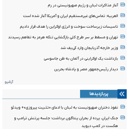
آغاز مذاکرات لبنان و رژیم صهیونیستی در رم
العربیه: تماس‌های غیرمستقیم ایران و آمریکا آغاز شده است
تاسیسات زیرساخت سوخت و انرژی اوکراین را هدف قرار دادیم
تهران و مسقط بر سر طرح کلی بازگشایی تنگه هرمز به تفاهم رسیدند
وزیر خارجه آذربایجان وارد کی‌یف شد
بازداشت یک اوکراینی در آلمان به ظن جاسوسی
دیدار رئیس‌جمهور مصر و پادشاه بحرین
آرشیو
پربازدیدها
نفوذ دختران صهیونیست به لبنان با ادعای «تثبیت پیروزی»+ ویدئو
جنگ ایران، پرده از بحران پنتاگون برداشت؛ جلسه پرتنش ترامپ و
هگست در کمپ دیوید