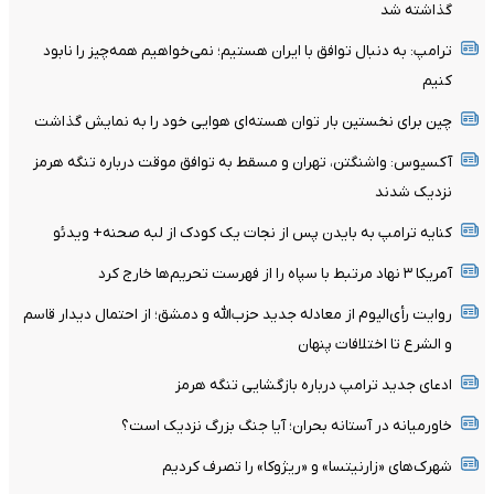
گذاشته شد
ترامپ: به دنبال توافق با ایران هستیم؛ نمی‌خواهیم همه‌چیز را نابود
کنیم
چین برای نخستین بار توان هسته‌ای هوایی خود را به نمایش گذاشت
آکسیوس: واشنگتن، تهران و مسقط به توافق موقت درباره تنگه هرمز
نزدیک شدند
کنایه ترامپ به بایدن پس از نجات یک کودک از لبه صحنه+ ویدئو
آمریکا ۳ نهاد مرتبط با سپاه را از فهرست تحریم‌ها خارج کرد
روایت رأی‌الیوم از معادله جدید حزب‌الله و دمشق؛ از احتمال دیدار قاسم
و الشرع تا اختلافات پنهان
ادعای جدید ترامپ درباره بازگشایی تنگه هرمز
خاورمیانه در آستانه بحران؛ آیا جنگ بزرگ نزدیک است؟
شهرک‌های «زارنیتسا» و «ریژوکا» را تصرف کردیم