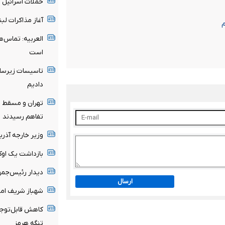
حملات اسرائیل ث
آغاز مذاکرات لب
م
العربیه: تماس‌ه
است
تاسیسات زیرساخ
دادیم
تهران و مسقط ب
تفاهم رسیدند
وزیر خارجه آذرب
بازداشت یک اوک
دیدار رئیس‌جمه
ارسال
شهباز شریف امر
کاهش قابل‌توجه 
تنگه هرمز