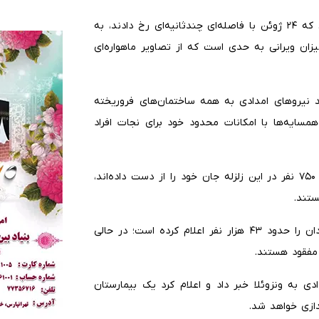
برآوردهای ناسا نشان می‌دهد دو زمین‌لرزه ۷.۲ و ۷.۵ ریشتری که ۲۴ ژوئن با فاصله‌ای چندثانیه‌ای رخ دادند، به
د؛ میزان ویرانی به حدی است که از تصاویر ماهواره‌ای
 نیروهای امدادی به همه ساختمان‌های فروریخته
همسایه‌ها با امکانات محدود خود برای نجات افراد
دولت موقت ونزوئلا اعلام کرده است تاکنون دست‌کم هزار و ۷۵۰ نفر در این زلزله جان خود را از دست داده‌اند،
در مقابل، یک وب‌سایت نزدیک به مخالفان دولت شمار مفقودان را حدود ۴۳ هزار نفر اعلام کرده است؛ در حالی
 از ارسال ۸۹ تن کمک‌های امدادی به ونزوئلا خبر داد و اعلام کرد یک بیمارستان
ندازی خواهد شد.