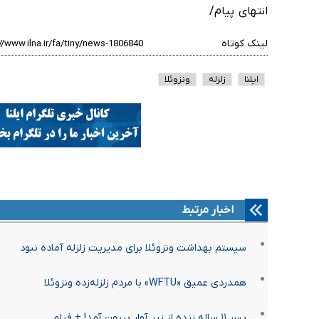
انتهای پیام/
لینک کوتاه
ایلنا
زلزله
ونزوئلا
اخبار مرتبط
سیستم بهداشت ونزوئلا برای مدیریت زلزله آماده نبود
همدردی عمیق «WFTU» با مردم زلزله‌زده ونزوئلا
پسر ۱۱ ساله زنده از زیر آوار بیرون آمد! + فیلم