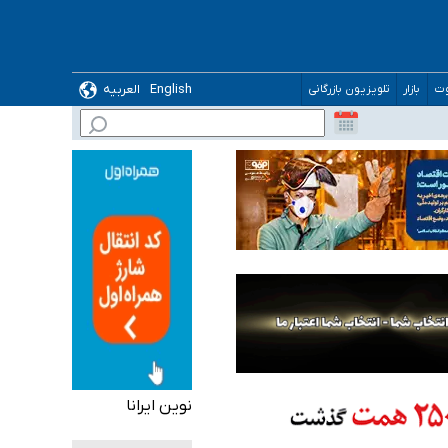
English
العربیه
وت
بازار
تلویزیون بازرگانی
 می‌شود
نوین ایرانا