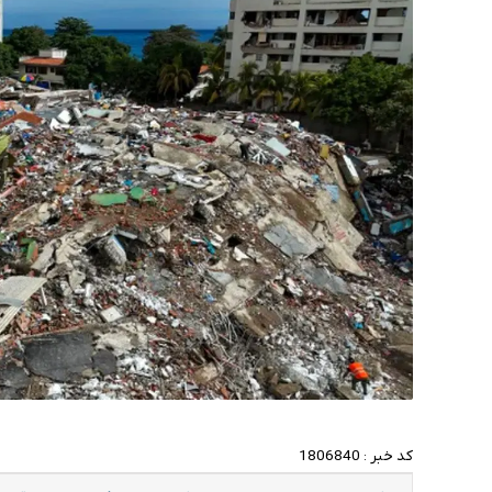
کد خبر :
1806840