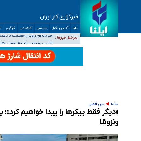
خبرگزاری کار ایران
تعویق آزمون ورودی دکترای تخصصی فرماندهی 
ایلنا
آخرین اخبار
سیاسی
اقتصادی
کارگری
اج
خبرنگاران راویان حقیقت با دغدغه نان، مسکن و
سرخط خبرها :
آخرین وضعیت شیوع عفونت‌های تن
هیچ پرستاری بازداشت یا اخراج نشده است/ از 
ثبت‌نام بخش عمده دانش‌آموزان مدارس ایرانی ا
خانه
بین الملل
«دیگر فقط پیکرها را پیدا خواهیم کرد»؛ پا
ونزوئلا