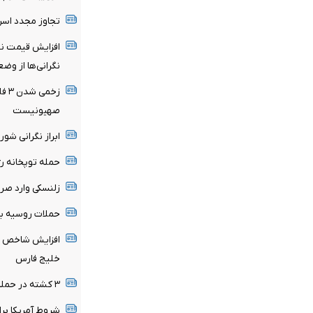
تجاوز مجدد اسر
افزایش قیمت نفت
نگرانی‌ها از وض
زخم
صهیونیست
ابراز نگرانی ش
حمله توپخانه ر
زلنسکی وارد صر
حملات روسیه به
افزایش شاخص جه
خلیج فارس
۳ کشته در حمله روسیه به اوکراین
شروط آمریکا برا