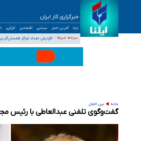
خبرگزاری کار ایران
ضرورت آموزش حریم خصوصی در فضای آنلاین در 
ایلنا
آخرین اخبار
سیاسی
اقتصادی
کارگری
اج
مجرمان از ترس رسوایی
افزایش تعداد مراکز همسان‌گزینی به ۲۳۰ مرکز/ بررسی صلاحیت و نظارت‌ها به سازمان تبلیغات و
سرخط خبرها :
۴۰ تا ۵۰ روز گرمای نسبی در پیش داریم/ دمای تهران به ۳۸ درجه می‌رسد
موضع وزارت بهداشت درباره ظرفیت پزشکی کنکور ۱۴۰۵: خواستار اصلاح ظرفیت‌ها هستیم، اما هنوز پاسخ مشخصی نگرفت
تعویق آزمون ورودی دکترای تخصصی فرماندهی 
خانه
بین الملل
گفت‌وگوی تلفنی عبدالعاطی با رئیس مج