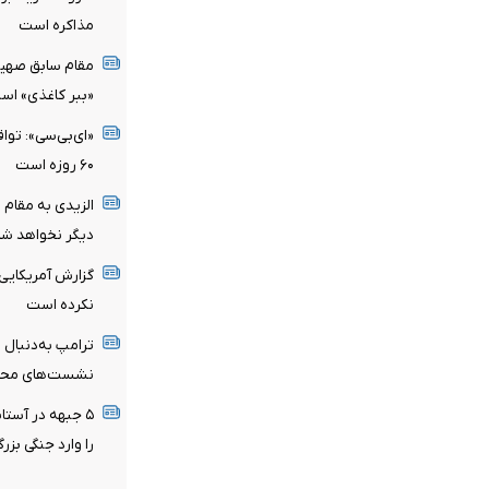
مذاکره است
مقام سابق صهیو
«ببر کاغذی» اس
«ای‌بی‌سی»: تواف
۶۰ روزه است
الزیدی به مقام
دیگر نخواهد شد
گزارش آمریکایی:
نکرده است
ترامپ به‌دنبال ر
نشست‌های محرما
۵ جبهه در آستان
را وارد جنگی بزر