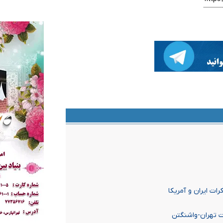
ات ایران و آمریکا
ت تهران-واشنگتن