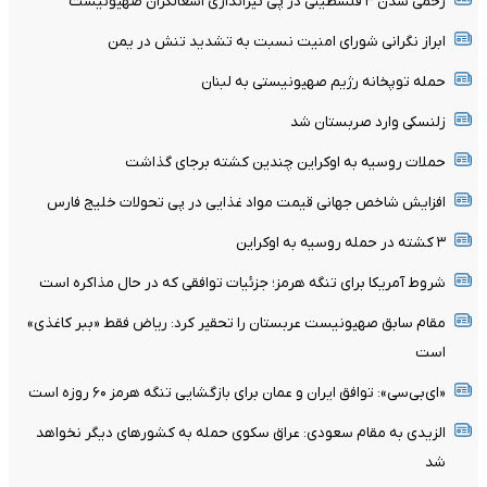
زخمی شدن ۳ فلسطینی در پی تیراندازی اشغالگران صهیونیست
ابراز نگرانی شورای امنیت نسبت به تشدید تنش در یمن
حمله توپخانه رژیم صهیونیستی به لبنان
زلنسکی وارد صربستان شد
حملات روسیه به اوکراین چندین کشته برجای گذاشت
افزایش شاخص جهانی قیمت مواد غذایی در پی تحولات خلیج فارس
۳ کشته در حمله روسیه به اوکراین
شروط آمریکا برای تنگه هرمز؛ جزئیات توافقی که در حال مذاکره است
مقام سابق صهیونیست عربستان را تحقیر کرد: ریاض فقط «ببر کاغذی»
است
«ای‌بی‌سی»: توافق ایران و عمان برای بازگشایی تنگه هرمز ۶۰ روزه است
الزیدی به مقام سعودی: عراق سکوی حمله به کشورهای دیگر نخواهد
شد