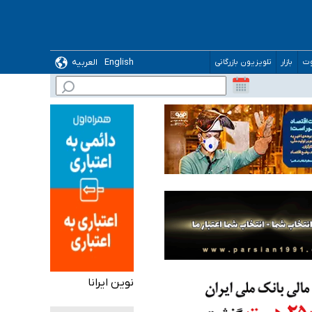
ده
English
العربیه
وت
بازار
تلویزیون بازرگانی
نوین ایرانا