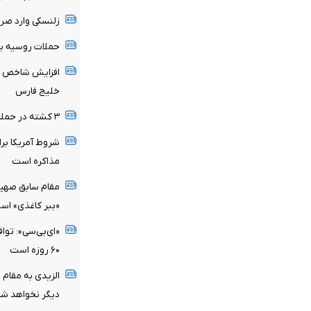
زلنسکی وارد صر
حملات روسیه به
افزایش شاخص جه
خلیج فارس
۳ کشته در حمله روسیه به اوکراین
شروط آمریکا برا
مذاکره است
مقام سابق صهیو
«ببر کاغذی» اس
«ای‌بی‌سی»: تواف
۶۰ روزه است
الزیدی به مقام
دیگر نخواهد شد