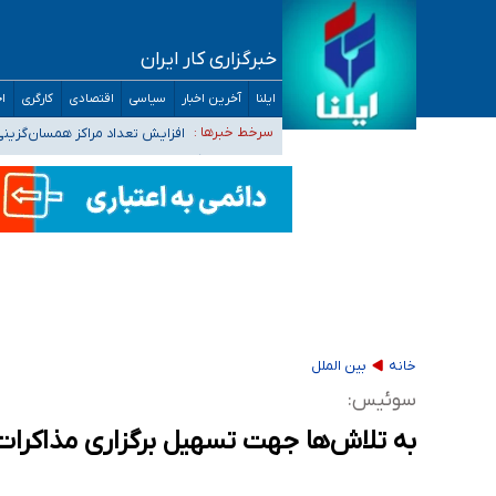
خبرگزاری کار ایران
ضرورت آموزش حریم خصوصی در فضای آنلاین در 
ایلنا
آخرین اخبار
سیاسی
اقتصادی
کارگری
اج
مجرمان از ترس رسوایی
افزایش تعداد مراکز همسان‌گزینی به ۲۳۰ مرکز/ بررسی صلاحیت و نظارت‌ها به سازمان تبلیغات و
سرخط خبرها :
۴۰ تا ۵۰ روز گرمای نسبی در پیش داریم/ دمای تهران به ۳۸ درجه می‌رسد
موضع وزارت بهداشت درباره ظرفیت پزشکی کنکور ۱۴۰۵: خواستار اصلاح ظرفیت‌ها هستیم، اما هنوز پاسخ مشخصی نگرفت
تعویق آزمون ورودی دکترای تخصصی فرماندهی 
خانه
بین الملل
سوئیس:
به تلاش‌ها جهت تسهیل برگزاری مذاکرات