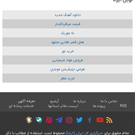
دانلود آهنگ جدید
قیمت میلگردآجدار
به موزیک
هتل قصر طلایی مشهد
خرید تور
فروش مواد شیمیایی
طراحی اپلیکیشن موبایل
خرید عطر
تماس با ما
درباره ما
آرشیو
تعرفه آگهی
RSS
پیوندها
لیست دفاتر استانها
خدمات رسانه ای
تمام حقوق برای
خبرگزاری کار ايران (ايلنا)
محفوظ است. استفاده از مطالب با ذکر