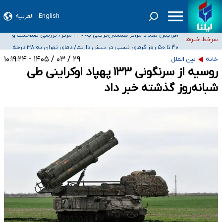
English
العربیه
ضرورت آموزش حریم خصوصی در فضای آنلاین در مدارس/ هزینه‌های سنگین
اجتماعی انتشار تصاویر خصوصی برای قربانیان/ سوءاستفاده مجرمان از ترس
افزایش تعداد مراکز همسان‌گزینی به ۲۳۰ مرکز/ بررسی صلاحیت و
سرخط خبرها :
رسوایی
نظارت‌ها به سازمان تبلیغات واگذار شده است
۴۰ تا ۵۰ روز گرمای نسبی در پیش داریم/ دمای تهران به ۳۸ درجه
می‌رسد
موضع وزارت بهداشت درباره ظرفیت پزشکی کنکور ۱۴۰۵: خواستار اصلاح ظرفیت‌ها
۲۹ / ۰۳ / ۱۴۰۵ - ۱۰:۱۹:۲۴
خانه
بین الملل
هستیم، اما هنوز پاسخ مشخصی نگرفته‌ایم
تعویق آزمون ورودی دکترای تخصصی فرماندهی صحنه عملیات و دکترای تخصصی
روسیه از سرنگونی ۱۳۳ پهپاد اوکراینی طی
جغرافیای نظامی دافوس آجا
شبانه‌روز گذشته خبر داد