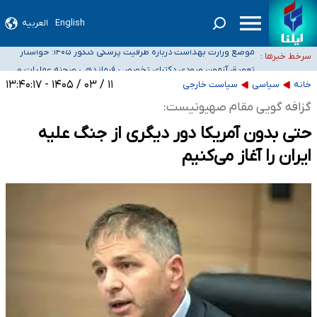
English
العربیه
۴۰ تا ۵۰ روز گرمای نسبی در پیش داریم/ دمای تهران به ۳۸ درجه می‌رسد
موضع وزارت بهداشت درباره ظرفیت پزشکی کنکور ۱۴۰۵: خواستار
سرخط خبرها :
اصلاح ظرفیت‌ها هستیم، اما هنوز پاسخ مشخصی نگرفته‌ایم
تعویق آزمون ورودی دکترای تخصصی فرماندهی صحنه عملیات و
خبرنگاران راویان حقیقت با دغدغه نان، مسکن و بیمه
دکترای تخصصی جغرافیای نظامی دافوس آجا
۱۱ / ۰۳ / ۱۴۰۵ - ۱۳:۴۰:۱۷
خانه
سیاسی
سیاست خارجی
آخرین وضعیت شیوع عفونت‌های تنفسی در کشور/ خوزستان و کرمان بالاتر از
گزافه گویی مقام صهیونیست:
آستانه هشدار
حتی بدون آمریکا دور دیگری از جنگ علیه
ایران را آغاز می‌کنیم