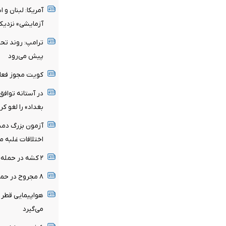
آمریکا: لبنان و
آزمایشی» نزدیک
ترامپ: روند تحول
پیش می‌رود
کویت مجوز فعالی
در آستانه توافق 
بغداد» را لغو کر
آزمون بزرگ دمشق
اختلافات غلبه م
۲ کشه در حمله پهپادی اوکراین به روسیه
۸ مجروح در حمله رژیم صهیونیستی به جنوب لبنان
هواپیمایی قطر پ
می‌گیرد