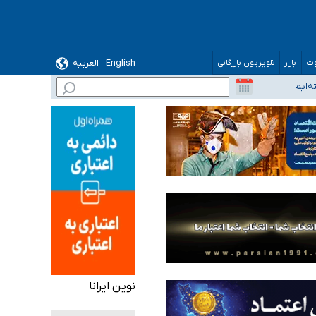
English
العربیه
وت
بازار
تلویزیون بازرگانی
نوین ایرانا