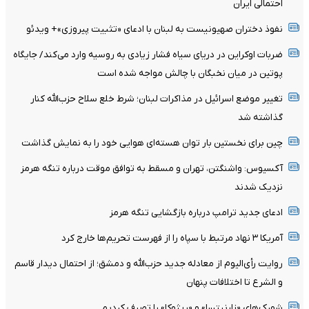
احتمالی ایران
نفوذ دختران صهیونیست به لبنان با ادعای «تثبیت پیروزی»+ ویدئو
ضربات اوکراین در دریای سیاه فشار زیادی به روسیه وارد می‌کند/ جایگاه
پوتین در میان نخبگان با چالش مواجه شده است
تغییر موضع اسرائیل در مذاکرات لبنان؛ شرط خلع سلاح حزب‌الله کنار
گذاشته شد
چین برای نخستین بار توان هسته‌ای هوایی خود را به نمایش گذاشت
آکسیوس: واشنگتن، تهران و مسقط به توافق موقت درباره تنگه هرمز
نزدیک شدند
ادعای جدید ترامپ درباره بازگشایی تنگه هرمز
آمریکا ۳ نهاد مرتبط با سپاه را از فهرست تحریم‌ها خارج کرد
روایت رأی‌الیوم از معادله جدید حزب‌الله و دمشق؛ از احتمال دیدار قاسم
و الشرع تا اختلافات پنهان
شهرک‌های «زارنیتسا» و «ریژوکا» را تصرف کردیم