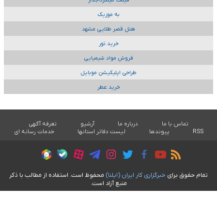
قیمت میلگردآجدار
به موزیک
هتل قصر طلایی مشهد
خرید تور
فروش مواد شیمیایی
طراحی اپلیکیشن موبایل
خرید عطر
تماس با ما
درباره ما
آرشیو
تعرفه آگهی
RSS
پیوندها
لیست دفاتر استانها
خدمات رسانه ای
تمام حقوق برای
خبرگزاری کار ايران (ايلنا)
محفوظ است. استفاده از مطالب با ذکر
منبع آزاد است.
طراحی سایت خبری آسام