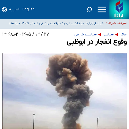
English
العربیه
۴۰ تا ۵۰ روز گرمای نسبی در پیش داریم/ دمای تهران به ۳۸ درجه می‌رسد
موضع وزارت بهداشت درباره ظرفیت پزشکی کنکور ۱۴۰۵: خواستار
سرخط خبرها :
اصلاح ظرفیت‌ها هستیم، اما هنوز پاسخ مشخصی نگرفته‌ایم
تعویق آزمون ورودی دکترای تخصصی فرماندهی صحنه عملیات و
۲۷ / ۰۲ / ۱۴۰۵ - ۱۳:۴۸:۰۲
خبرنگاران راویان حقیقت با دغدغه نان، مسکن و بیمه
دکترای تخصصی جغرافیای نظامی دافوس آجا
خانه
سیاسی
سیاست خارجی
وقوع انفجار در ابوظبی
آخرین وضعیت شیوع عفونت‌های تنفسی در کشور/ خوزستان و کرمان بالاتر از
آستانه هشدار