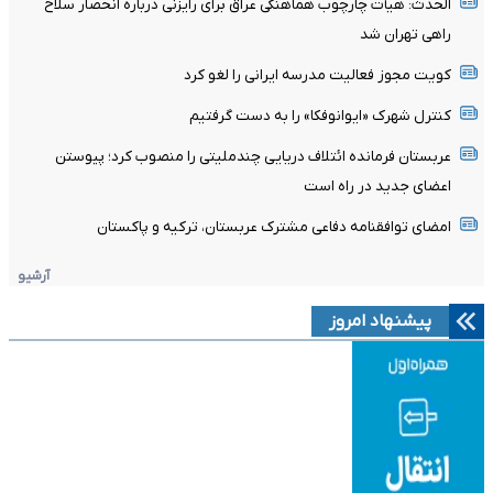
الحدث: هیأت چارچوب هماهنگی عراق برای رایزنی درباره انحصار سلاح
راهی تهران شد
کویت مجوز فعالیت مدرسه ایرانی را لغو کرد
کنترل شهرک «ایوانوفکا» را به دست گرفتیم
عربستان فرمانده ائتلاف دریایی چندملیتی را منصوب کرد؛ پیوستن
اعضای جدید در راه است
امضای توافقنامه دفاعی مشترک عربستان، ترکیه و پاکستان
آرشیو
پیشنهاد امروز