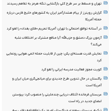
تهران و مسقط بر سر طرح کلی بازگشایی تنگه هرمز به تفاهم رسیدند
گزارش رویترز از پیام هشدارآمیز ایران به کشورهای خلیج فارس درباره
حمله آمریکا
در آستانه توافق احتمالی با تهران؛ آمریکا تحریم «فلای بغداد» را لغو کرد
آزمون بزرگ دمشق و حزب‌الله؛ آیا منافع مشترک بر اختلافات غلبه
می‌کند؟
نمایش قدرت هسته‌ای پکن؛ چین از قابلیت حمله اتمی هوایی رونمایی
کرد
کویت مجوز فعالیت مدرسه ایرانی را لغو کرد
پاکستان در حال تدوین طرح جدیدی برای میانجی‌گری میان ایران و
آمریکا است
عربستان فرمانده ائتلاف دریایی چندملیتی را منصوب کرد؛ پیوستن
اعضای جدید در راه است
ترکیه، عربستان سعودی و پاکستان امروز یک توافقنامه دفاعی سه