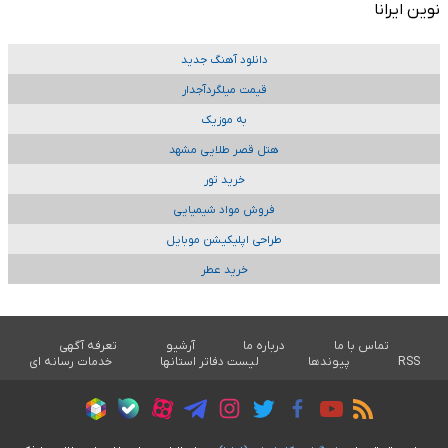
نوین ایرانا
دانلود آهنگ جدید
قیمت میلگردآجدار
به موزیک
هتل قصر طلایی مشهد
خرید تور
فروش مواد شیمیایی
طراحی اپلیکیشن موبایل
خرید عطر
تماس با ما
درباره ما
آرشیو
تعرفه آگهی
RSS
پیوندها
لیست دفاتر استانها
خدمات رسانه ای