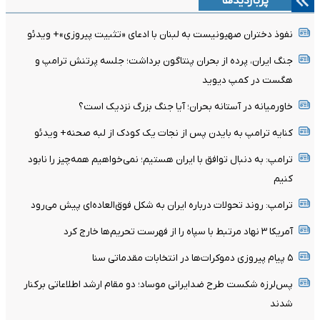
پربازدیدها
نفوذ دختران صهیونیست به لبنان با ادعای «تثبیت پیروزی»+ ویدئو
جنگ ایران، پرده از بحران پنتاگون برداشت؛ جلسه پرتنش ترامپ و
هگست در کمپ دیوید
خاورمیانه در آستانه بحران؛ آیا جنگ بزرگ نزدیک است؟
کنایه ترامپ به بایدن پس از نجات یک کودک از لبه صحنه+ ویدئو
ترامپ: به دنبال توافق با ایران هستیم؛ نمی‌خواهیم همه‌چیز را نابود
کنیم
ترامپ: روند تحولات درباره ایران به شکل فوق‌العاده‌ای پیش می‌رود
آمریکا ۳ نهاد مرتبط با سپاه را از فهرست تحریم‌ها خارج کرد
۵ پیام پیروزی دموکرات‌ها در انتخابات مقدماتی سنا
پس‌لرزه شکست طرح ضدایرانی موساد؛ دو مقام ارشد اطلاعاتی برکنار
شدند