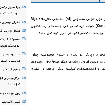
چرا اسپری رکسون
قدرت ضدباکتری
آینده زیست‌بوم رسانه‌ای جهان به سمت فناوری‌های نوظهوری چون هوش مصنوعی (AI)، تحلیلان کلان‌داده (Big
معرفی بهترین مر
حرکت می‌کند. در این چشم‌انداز، رسانه‌هایی
مکمل ورزشی گین
 ترجیحات منحصربه‌فرد هر کاربر فرم‌بندی کنند.
تعمیرگاه گیربک
اتوماتیک هیوندا
شیر روشویی پایه
حور»، «چابکی در نشر» و «تنوع موضوعی» چطور
مناسب‌تر است؟
در دنیای امروز، رسانه‌ها دیگر صرفاً ناقل رویدادها
مر و ارتقادهندگان کیفیت زندگی جامعه در فضای
چطور از اصل بو
پرکاربردترین ابز
نیاز دارد؟
رول بولت چیست 
فنس الکتریکی