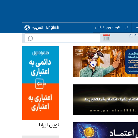
English
العربیه
وت
بازار
تلویزیون بازرگانی
نوین ایرانا