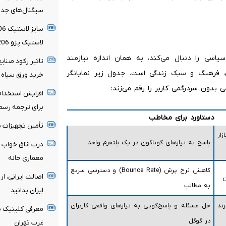
سیگنال‌های جدی
لاستیک پژو 206
اسی را دنبال می‌کند، به همان اندازه نیازمند
تاثیر رکود صنایع
ری، فرهنگ و سبک زندگی است. جدول زیر نمایانگر
خرید ورق سیاه 
بدون سردرگمی کاربر را رقم می‌زند:
افزایش استخدام 
برای ترجمه رسمی
دستاورد برای مخاطب
تأمین تجهیزات ب
ار
پاسخ به نیازهای گوناگون در یک پلتفرم واحد
درب اتاق خواب م
معماری خانه
کاهش نرخ پرش (Bounce Rate) و دسترسی سریع
اصالت ایرانی، ا
به مطالب
ایران بدانید
ند
حل مسئله و پاسخ‌گویی به نیازهای واقعی کاربران
معرفی کلینیک سع
در گوگل
غرب تهران