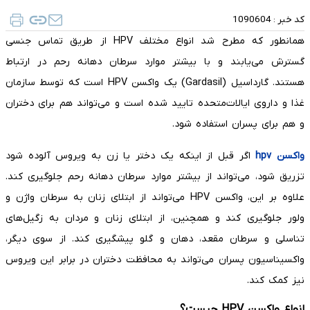
کد خبر :
1090604
همانطور که مطرح شد انواع مختلف HPV از طریق تماس جنسی
گسترش می‌یابند و با بیشتر موارد سرطان دهانه رحم در ارتباط
هستند. گارداسیل (Gardasil) یک واکسن HPV است که توسط سازمان
غذا و داروی ایالات‌متحده تایید شده است و می‌تواند هم برای دختران
و هم برای پسران استفاده شود.
واکسن
hpv
اگر قبل از اینکه یک دختر یا زن به ویروس آلوده شود
تزریق شود، می‌تواند از بیشتر موارد سرطان دهانه رحم جلوگیری کند.
علاوه بر این، واکسن HPV می‌تواند از ابتلای زنان به سرطان واژن و
ولور جلوگیری کند و همچنین، از ابتلای زنان و مردان به زگیل‌های
تناسلی و سرطان مقعد، دهان و گلو پیشگیری کند. از سوی دیگر،
واکسیناسیون پسران می‌تواند به محافظت دختران در برابر این ویروس
نیز کمک کند.
انواع واکسن HPV چیست؟