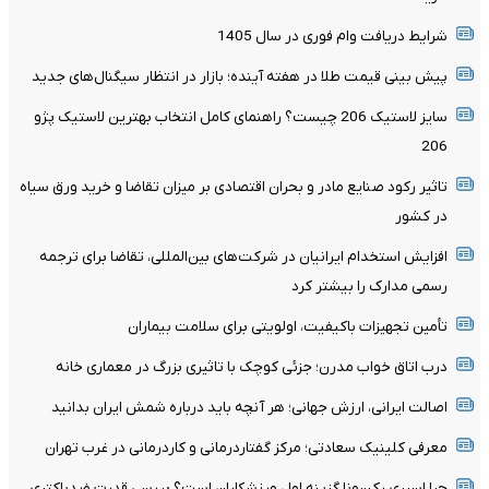
شرایط دریافت وام فوری در سال 1405
پیش بینی قیمت طلا در هفته آینده؛ بازار در انتظار سیگنال‌های جدید
سایز لاستیک 206 چیست؟ راهنمای کامل انتخاب بهترین لاستیک پژو
206
تاثیر رکود صنایع مادر و بحران اقتصادی بر میزان تقاضا و خرید ورق سیاه
در کشور
افزایش استخدام ایرانیان در شرکت‌های بین‌المللی، تقاضا برای ترجمه
رسمی مدارک را بیشتر کرد
تأمین تجهیزات باکیفیت، اولویتی برای سلامت بیماران
درب اتاق خواب مدرن؛ جزئی کوچک با تاثیری بزرگ در معماری خانه
اصالت ایرانی، ارزش جهانی؛ هر آنچه باید درباره شمش ایران بدانید
معرفی کلینیک سعادتی؛ مرکز گفتاردرمانی و کاردرمانی در غرب تهران
چرا اسپری رکسونا گزینه اول ورزشکاران است؟ بررسی قدرت ضدباکتری