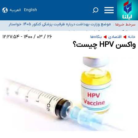
English
العربیه
۴۰ تا ۵۰ روز گرمای نسبی در پیش داریم/ دمای تهران به ۳۸ درجه می‌رسد
موضع وزارت بهداشت درباره ظرفیت پزشکی کنکور ۱۴۰۵: خواستار
سرخط خبرها :
اصلاح ظرفیت‌ها هستیم، اما هنوز پاسخ مشخصی نگرفته‌ایم
تعویق آزمون ورودی دکترای تخصصی فرماندهی صحنه عملیات و
خبرنگاران راویان حقیقت با دغدغه نان، مسکن و بیمه
دکترای تخصصی جغرافیای نظامی دافوس آجا
۲۶ / ۰۳ / ۱۴۰۰ - ۱۲:۲۷:۵۴
خانه
اقتصادی
بنگاه‌ها
واکسن HPV چیست؟
آخرین وضعیت شیوع عفونت‌های تنفسی در کشور/ خوزستان و کرمان بالاتر از
آستانه هشدار