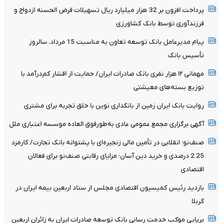
پرداخت افزون بر 32 هزار میلیارد ریال تسهیلات قرض الحسنه ازدواج و
فرزندآوری توسط بانک کشاورزی
پیام مدیرعامل بانک توسعه تعاون به مناسبت 15 مرداد، سالروز
تأسیس بانک
مهمانی ۱۲ هزار نفری بانک صادرات ایران/ حمایت از اقشار کم‌درآمد با
توزیع بسته‌های معیشتی
روایت بانک ایران زمین از بانکداری نوین با خلق تجربه برای مشتری
آگهی برگزاری مجمع عمومی عادی به‌طورفوق العاده موسسه اعتباری ملل
صنف‌نو؛ انقلابی در تأمین مالی زنجیره‌ای با پشتوانه بانک تجارت/ کارمزد
2.25 درصدی و خرید دین آسان؛ مزایای رقابتی صنف‌نو برای فعالان
اقتصادی
بازدید رئیس کمیسیون اقتصادی مجلس از ستاد اربعین بیمه ایران در
کربلا
برپایی موکب خدمت رسانی بانک توسعه صادرات ایران به زائران اربعین