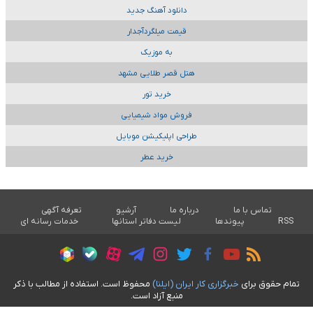
دانلود آهنگ جدید
قیمت میلگردآجدار
به موزیک
هتل قصر طلایی مشهد
خرید تور
فروش مواد شیمیایی
طراحی اپلیکیشن موبایل
خرید عطر
تماس با ما
درباره ما
آرشیو
تعرفه آگهی
RSS
پیوندها
لیست دفاتر استانها
خدمات رسانه ای
تمام حقوق برای
خبرگزاری کار ايران (ايلنا)
محفوظ است. استفاده از مطالب با ذکر
منبع آزاد است.