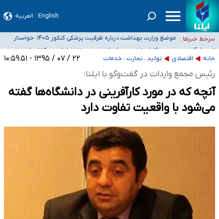
English
العربیه
۴۰ تا ۵۰ روز گرمای نسبی در پیش داریم/ دمای تهران به ۳۸ درجه می‌رسد
موضع وزارت بهداشت درباره ظرفیت پزشکی کنکور ۱۴۰۵: خواستار
سرخط خبرها :
اصلاح ظرفیت‌ها هستیم، اما هنوز پاسخ مشخصی نگرفته‌ایم
تعویق آزمون ورودی دکترای تخصصی فرماندهی صحنه عملیات و
خبرنگاران راویان حقیقت با دغدغه نان، مسکن و بیمه
دکترای تخصصی جغرافیای نظامی دافوس آجا
۲۲ / ۰۷ / ۱۳۹۵ - ۱۰:۵۹:۵۱
خانه
اقتصادی
تولید ، تجارت ، خدمات
آخرین وضعیت شیوع عفونت‌های تنفسی در کشور/ خوزستان و کرمان بالاتر از
رئیس مجمع واردات در گفت‌وگو با ایلنا:
آستانه هشدار
آنچه که در مورد کارآفرینی در دانشگاه‌ها گفته
می‌شود با واقعیت تفاوت دارد