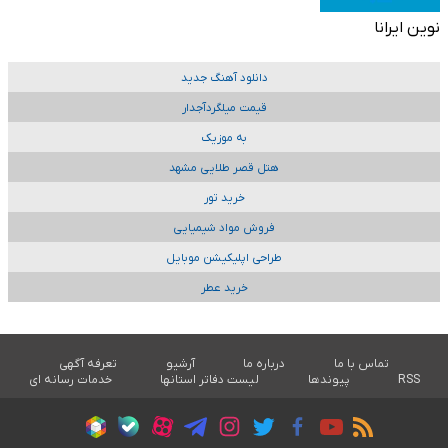
نوین ایرانا
دانلود آهنگ جدید
قیمت میلگردآجدار
به موزیک
هتل قصر طلایی مشهد
خرید تور
فروش مواد شیمیایی
طراحی اپلیکیشن موبایل
خرید عطر
تماس با ما
درباره ما
آرشیو
تعرفه آگهی
RSS
پیوندها
لیست دفاتر استانها
خدمات رسانه ای