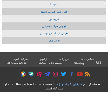
به موزیک
هتل قصر طلایی مشهد
خرید تور
فروش مواد شیمیایی
طراحی اپلیکیشن موبایل
خرید عطر
تماس با ما
درباره ما
آرشیو
تعرفه آگهی
RSS
پیوندها
لیست دفاتر استانها
خدمات رسانه ای
تمام حقوق برای
خبرگزاری کار ايران (ايلنا)
محفوظ است. استفاده از مطالب با ذکر
منبع آزاد است.
طراحی سایت خبری آسام