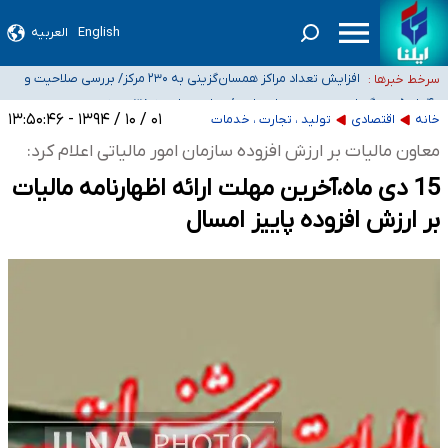
English
العربیه
ضرورت آموزش حریم خصوصی در فضای آنلاین در مدارس/ هزینه‌های سنگین
اجتماعی انتشار تصاویر خصوصی برای قربانیان/ سوءاستفاده مجرمان از ترس
افزایش تعداد مراکز همسان‌گزینی به ۲۳۰ مرکز/ بررسی صلاحیت و
سرخط خبرها :
رسوایی
نظارت‌ها به سازمان تبلیغات واگذار شده است
۴۰ تا ۵۰ روز گرمای نسبی در پیش داریم/ دمای تهران به ۳۸ درجه
می‌رسد
موضع وزارت بهداشت درباره ظرفیت پزشکی کنکور ۱۴۰۵: خواستار اصلاح ظرفیت‌ها
۰۱ / ۱۰ / ۱۳۹۴ - ۱۳:۵۰:۴۶
خانه
اقتصادی
تولید ، تجارت ، خدمات
هستیم، اما هنوز پاسخ مشخصی نگرفته‌ایم
تعویق آزمون ورودی دکترای تخصصی فرماندهی صحنه عملیات و دکترای تخصصی
معاون مالیات بر ارزش افزوده سازمان امور مالیاتی اعلام کرد:
جغرافیای نظامی دافوس آجا
15 دی ماه،آخرین مهلت ارائه اظهارنامه مالیات
بر ارزش افزوده پاییز امسال