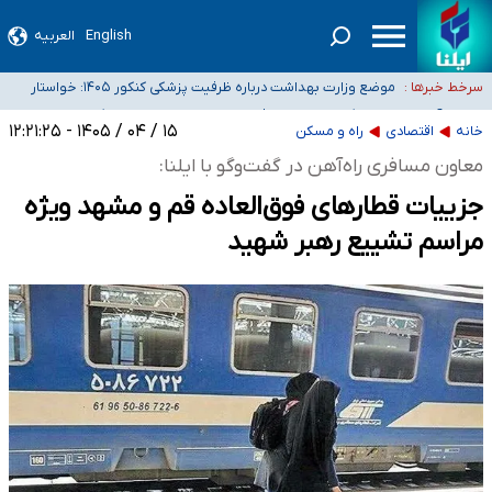
English
العربیه
۴۰ تا ۵۰ روز گرمای نسبی در پیش داریم/ دمای تهران به ۳۸ درجه می‌رسد
موضع وزارت بهداشت درباره ظرفیت پزشکی کنکور ۱۴۰۵: خواستار
سرخط خبرها :
اصلاح ظرفیت‌ها هستیم، اما هنوز پاسخ مشخصی نگرفته‌ایم
تعویق آزمون ورودی دکترای تخصصی فرماندهی صحنه عملیات و
خبرنگاران راویان حقیقت با دغدغه نان، مسکن و بیمه
دکترای تخصصی جغرافیای نظامی دافوس آجا
۱۵ / ۰۴ / ۱۴۰۵ - ۱۲:۲۱:۲۵
خانه
اقتصادی
راه و مسکن
آخرین وضعیت شیوع عفونت‌های تنفسی در کشور/ خوزستان و کرمان بالاتر از
معاون مسافری راه‌آهن در گفت‌وگو با ایلنا:
آستانه هشدار
جزییات قطارهای فوق‌العاده قم و مشهد ویژه
مراسم تشییع رهبر شهید