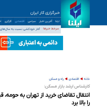
خبرگزاری کار ایران
سیدحسن خمینی عزادار شد
ایلنا
آخرین اخبار
سیاسی
اقتصادی
کارگری
اج
آمار خودکشی نسبت به سال‌های 
سرخط خبرها :
دستگیری عامل اصلی حادثه فوت 
نباید تفسیرهای سلیقه‌ای از مواضع رسمی کشور 
«زیرمیزی» برای داوطلبان پزشکی سراب است/ دری
خانه
اقتصادی
راه و مسکن
کارشناس ارشد بازار مسکن:
انتقال تقاضای خرید از تهران به حومه،
را بالا برد