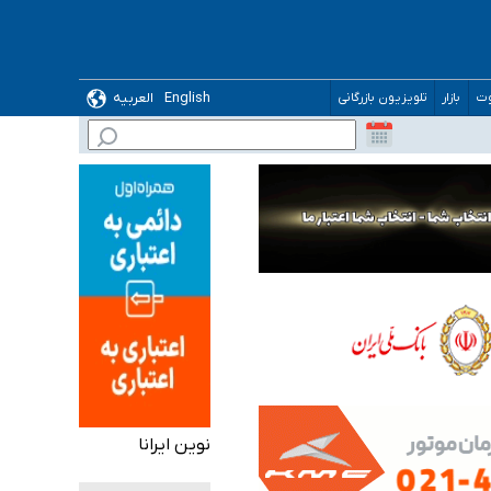
English
العربیه
وت
بازار
تلویزیون بازرگانی
گیرد
نوین ایرانا