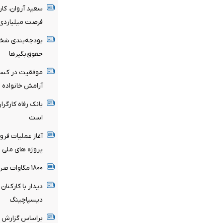
سعید آروان، کا
فرصت میلیاردی 
بودجه‌بندی شخصی
حقوق‌بگیرها
موفقیت در کسب‌
آرامش خانواده 
بانک رفاه کارگر
است
آغاز عملیات فرو
پروژه های ملی انت
۱۸۰۰ مگاوات صرفه جوییی برق از مسیر بهینه‌سازی
دیدار با کارکنا
دیسپاچینگ
براساس گزارش ب