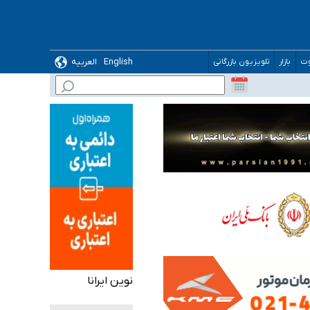
English
العربیه
وت
بازار
تلویزیون بازرگانی
گیرد
نوین ایرانا