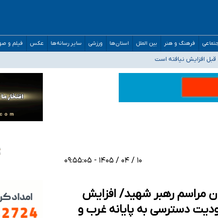
تماعی
فرهنگ و هنر
بین الملل
استان‌ها
ورزشی
سایر رسانه‌ها
عکس
فیلم و ص
قبل افزایش نیافته است
حمیدرضا رجب‌زاده
ارائه شود
افت‌های غیرمتعارف در شأن پزشکی و کشورمان نیست/ نظام سلامت جلوی این رویه را ب
۱۰ / ۰۴ / ۱۴۰۵ - ۰۹:۵۵:۰۵
ل زائران مراسم رهبر شهید/ افزایش
 به ۴۰۰ لیتر/ محدودیت دسترسی به پایانه غرب و