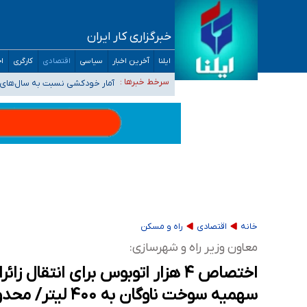
خبرگزاری کار ایران
سیدحسن خمینی عزادار شد
ایلنا
آخرین اخبار
سیاسی
اقتصادی
کارگری
اج
آمار خودکشی نسبت به سال‌های 
سرخط خبرها :
دستگیری عامل اصلی حادثه فوت 
نباید تفسیرهای سلیقه‌ای از مواضع رسمی کشور 
«زیرمیزی» برای داوطلبان پزشکی سراب است/ دری
خانه
اقتصادی
راه و مسکن
معاون وزیر راه و شهرسازی:
اختصاص ۴ هزار اتوبوس برای انتقا
سهمیه سوخت ناوگان