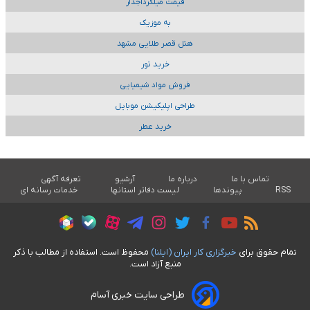
قیمت میلگردآجدار
به موزیک
هتل قصر طلایی مشهد
خرید تور
فروش مواد شیمیایی
طراحی اپلیکیشن موبایل
خرید عطر
تماس با ما
درباره ما
آرشیو
تعرفه آگهی
RSS
پیوندها
لیست دفاتر استانها
خدمات رسانه ای
تمام حقوق برای
خبرگزاری کار ايران (ايلنا)
محفوظ است. استفاده از مطالب با ذکر
منبع آزاد است.
طراحی سایت خبری آسام