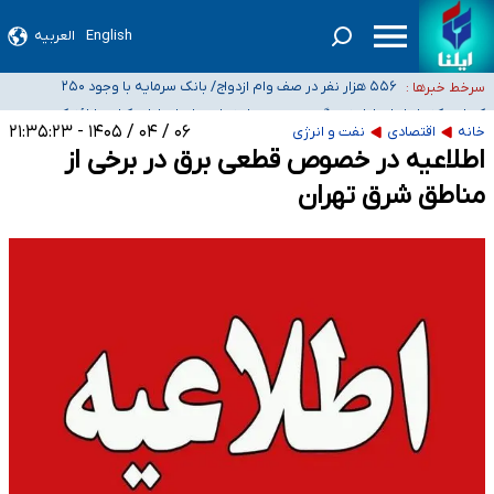
ثبت‌نام بخش عمده دانش‌آموزان مدارس ایرانی امارات در کشور/ درباره محصلان
هشدار درباره مصرف و دسترسی آسان به ماده مخدر ناس
باقی‌مانده در دبی متناسب با شرایط جدید تصمیم‌گیری می‌شود
English
العربیه
بازگشت اساتید دانشگاه فرهنگیان به کجا رسید؟
۵۵۶ هزار نفر در صف وام ازدواج/ بانک سرمایه با وجود ۲۵۰
سرخط خبرها :
متقاضی، تاکنون هیچ فقره وامی پرداخت نکرده است
کسانی که خواهان ادامه جنگ هستند، برنامه خود را برای اداره کشور ارائه کنند
۰۶ / ۰۴ / ۱۴۰۵ - ۲۱:۳۵:۲۳
خانه
اقتصادی
نفت و انرژی
اطلاعیه در خصوص قطعی برق در برخی از
مناطق شرق تهران