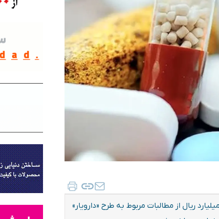
ندسازی یارانه‌ها اعلام کرد: بیش از ۷۰ هزار میلیارد ریال از مطالبات مربوط به طرح «دارویار»