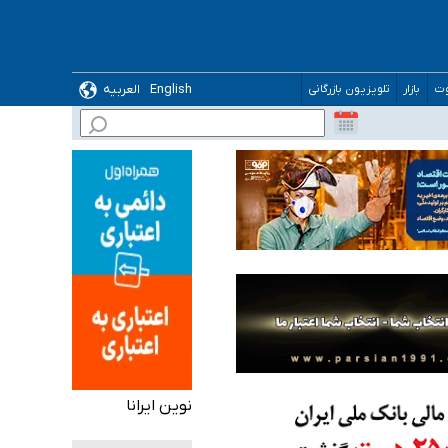
English
العربیه
وت
بازار
تلویزیون بازرگانی
نوین ایرانا