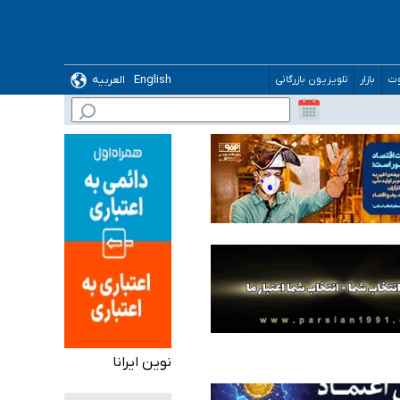
English
العربیه
وت
بازار
تلویزیون بازرگانی
 می‌شود
نوین ایرانا