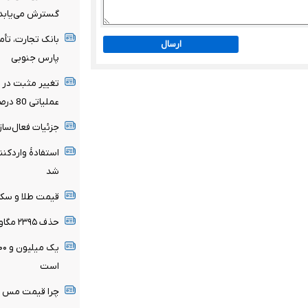
گسترش می‌یابد
ارسال
پارس جنوبی
تغییر مثبت در ع
عملیاتی 80 درصد رشد کرد
جزئیات فعال‌ساز
استفادۀ واردکنن
شد
قیمت طلا و سکه ۱۵ مرداد اعلام
حذف ۲۳۹۵ مگاوات بار پنهان از شبکه برق
است
چرا قیمت مس دوباره وار