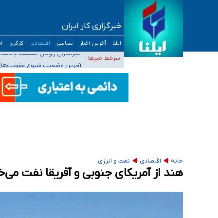
خبرگزاری کار ایران
تعویق آزمون ورودی دکترای تخصصی فرماندهی 
ایلنا
آخرین اخبار
سیاسی
اقتصادی
کارگری
اج
خبرنگاران راویان حقیقت با دغدغه نان، مسکن و
سرخط خبرها :
آخرین وضعیت شیوع عفونت‌های تن
هیچ پرستاری بازداشت یا اخراج نشده است/ از 
ثبت‌نام بخش عمده دانش‌آموزان مدارس ایرانی ا
خانه
اقتصادی
نفت و انرژی
هند از آمریکای جنوبی و آفریقا نفت می‌خ