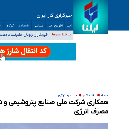
خبرگزاری کار ایران
تعویق آزمون ورودی دکترای تخصصی فرماندهی 
ایلنا
آخرین اخبار
سیاسی
اقتصادی
کارگری
اج
خبرنگاران راویان حقیقت با دغد
سرخط خبرها :
آخرین وضعیت شیوع عفونت‌های تن
هیچ پرستاری بازداشت یا اخراج نشده است/ از 
ثبت‌نام بخش عمده دانش‌آموزان مدارس ایرانی ا
خانه
اقتصادی
نفت و انرژی
همکاری شرکت ملی صنایع پتروشیمی و شه
مصرف انرژی