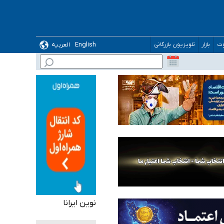
English
العربیه
وت
بازار
تلویزیون بازرگانی
 می‌شود
نوین ایرانا