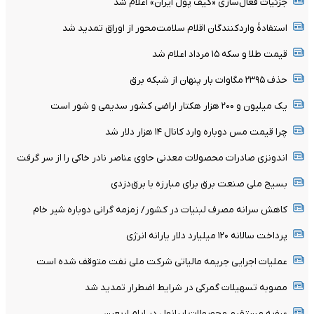
جزئیات فعال‌سازی «کیف پول ایران» اعلام شد
استفادۀ واردکنندگان اقلام سلامت‌محور از اوراق تمدید شد
قیمت طلا و سکه ۱۵ مرداد اعلام شد
حذف ۲۳۹۵ مگاوات بار پنهان از شبکه برق
یک میلیون و ۲۰۰ هزار هکتار اراضی کشور سدیمی و شور است
چرا قیمت مس دوباره وارد کانال ۱۴ هزار دلار شد
اندونزی صادرات محصولات معدنی حاوی عناصر نادر خاکی را از سر گرفت
بسیج ملی صنعت برق برای مبارزه با برق‌دزدی
کاهش سرانه مصرف لبنیات در کشور/ زمزمه گرانی دوباره شیر خام
پرداخت سالانه ۱۲۰ میلیارد دلار یارانه انرژی
عملیات اجرایی جریمه مالیاتی شرکت ملی نفت متوقف شده است
مصوبه تسهیلات گمرکی در شرایط اضطرار تمدید شد
عرضه مستقیم محصولات ایرانول در ایام اربعین