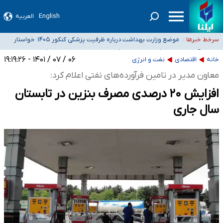
English
العربیه
۴۰ تا ۵۰ روز گرمای نسبی در پیش داریم/ دمای تهران به ۳۸ درجه می‌رسد
موضع وزارت بهداشت درباره ظرفیت پزشکی کنکور ۱۴۰۵: خواستار
سرخط خبرها :
اصلاح ظرفیت‌ها هستیم، اما هنوز پاسخ مشخصی نگرفته‌ایم
تعویق آزمون ورودی دکترای تخصصی فرماندهی صحنه عملیات و
خبرنگاران راویان حقیقت با دغدغه نان، مسکن و بیمه
دکترای تخصصی جغرافیای نظامی دافوس آجا
۰۶ / ۰۷ / ۱۴۰۱ - ۱۹:۱۹:۲۶
خانه
اقتصادی
نفت و انرژی
آخرین وضعیت شیوع عفونت‌های تنفسی در کشور/ خوزستان و کرمان بالاتر از
معاون مدیر در تامین فرآورده‌های نفتی اعلام کرد:
آستانه هشدار
افزایش ۲۰ درصدی مصرف بنزین در تابستان
سال جاری