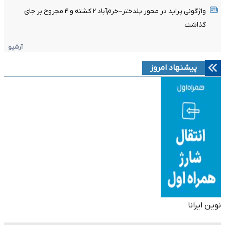
واژگونی پراید در محور پلدختر–خرم‌آباد ۲ کشته و ۴ مجروح بر جای
گذاشت
آرشیو
پیشنهاد امروز
نوین ایرانا