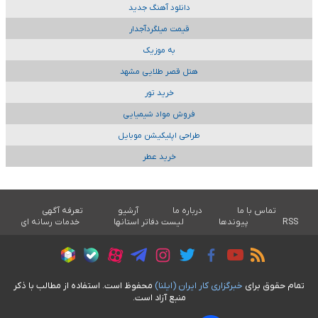
دانلود آهنگ جدید
قیمت میلگردآجدار
به موزیک
هتل قصر طلایی مشهد
خرید تور
فروش مواد شیمیایی
طراحی اپلیکیشن موبایل
خرید عطر
تماس با ما
درباره ما
آرشیو
تعرفه آگهی
RSS
پیوندها
لیست دفاتر استانها
خدمات رسانه ای
تمام حقوق برای
خبرگزاری کار ايران (ايلنا)
محفوظ است. استفاده از مطالب با ذکر
منبع آزاد است.