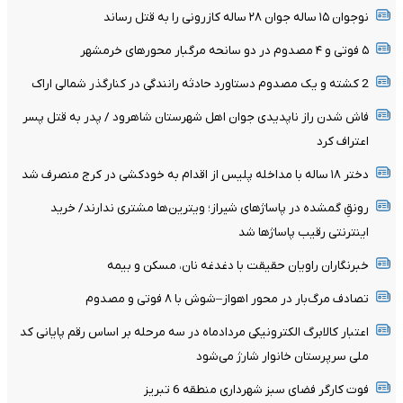
نوجوان ۱۵ ساله جوان ۲۸ ساله کازرونی را به قتل رساند
۵ فوتی و ۴ مصدوم در دو سانحه مرگبار محورهای خرمشهر
2 کشته و یک مصدوم دستاورد حادثه رانندگی در کنارگذر شمالی اراک
فاش شدن راز ناپدیدی جوان اهل شهرستان شاهرود / پدر به قتل پسر
اعتراف کرد
دختر ۱۸ ساله با مداخله پلیس از اقدام به خودکشی در کرج منصرف شد
رونقِ گمشده در پاساژهای شیراز؛ ویترین‌ها مشتری ندارند/ خرید
اینترنتی رقیب پاساژها شد
خبرنگاران راویان حقیقت با دغدغه نان، مسکن و بیمه
تصادف مرگ‌بار در محور اهواز–شوش با ۸ فوتی و مصدوم
اعتبار کالابرگ الکترونیکی مردادماه در سه مرحله بر اساس رقم پایانی کد
ملی سرپرستان خانوار شارژ می‌شود
فوت کارگر فضای سبز شهرداری منطقه 6 تبریز