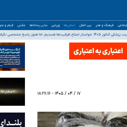
تماعی
فرهنگ و هنر
بین الملل
استان‌ها
ورزشی
سایر رسانه‌ها
عکس
فیلم و ص
 هستیم، اما هنوز پاسخ مشخصی نگرفته‌ایم
صصی فرماندهی صحنه عملیات و دکترای تخصصی جغرافیای نظامی دافوس آجا
 بیمه
خوزستان و کرمان بالاتر از آستانه هشدار
۱۷ / ۰۴ / ۱۴۰۵ - ۱۸:۲۶:۱۶