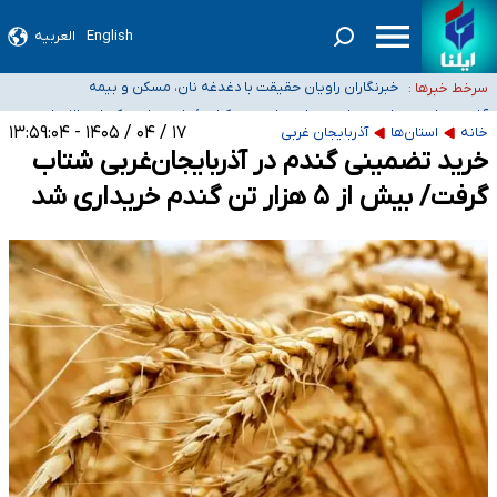
۴۰ تا ۵۰ روز گرمای نسبی در پیش داریم/ دمای تهران به ۳۸ درجه می‌رسد
موضع وزارت بهداشت درباره ظرفیت پزشکی کنکور ۱۴۰۵: خواستار اصلاح ظرفیت‌ها
English
العربیه
هستیم، اما هنوز پاسخ مشخصی نگرفته‌ایم
تعویق آزمون ورودی دکترای تخصصی فرماندهی صحنه عملیات و دکترای تخصصی
جغرافیای نظامی دافوس آجا
خبرنگاران راویان حقیقت با دغدغه نان، مسکن و بیمه
سرخط خبرها :
آخرین وضعیت شیوع عفونت‌های تنفسی در کشور/ خوزستان و کرمان بالاتر از
۱۷ / ۰۴ / ۱۴۰۵ - ۱۳:۵۹:۰۴
خانه
استان‌ها
آذربایجان غربی
آستانه هشدار
خرید تضمینی گندم در آذربایجان‌غربی شتاب
گرفت/ بیش از ۵ هزار تن گندم خریداری شد